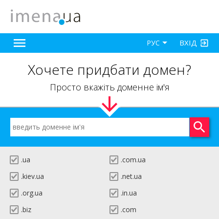
ВХІД
РУС
Хочете придбати домен?
Просто вкажіть доменне ім'я
.ua
.com.ua
.kiev.ua
.net.ua
.org.ua
.in.ua
.biz
.com